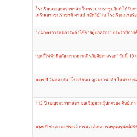
โรงเรียนเบญจมราชาลัย ในพระบรมราชูปถัมภ์ ได้รับกา
เสริมเยาวชนรักชาติ ศาสน์ กษัตริย์” ณ โรงเรียนนายร
"7 มาตรการลดภาระค่าใช้จ่ายผู้ปกครอง" ประจำปีการ
“บุหรี่ไฟฟ้าคือภัย สวมหมวกนิรภัยคือทางรอด” วันนี้ 
๑๑๓ ปี วันสถาปนาโรงเรียนเบญจมราชาลัย ในพระบรมร
113 ปี เบญจมราชาลัยฯ ขอเชิญชวนผู้ปกครอง ศิษย์เก่า 
๑๖๒ ปี ชาตกาล พระเจ้าบรมวงศ์เธอ กรมขุนมรุพงศ์ศิ