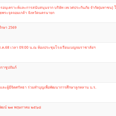
รอนุเคราะห์และการสนับสนุนจาก บริษัท เทเวศประกันภัย จำกัด(มหาชน) ใ
้อยพระจุลจอมเกล้า จังหวัดนครนายก
ศึกษา 2569
18 ส.ค.68 เวลา 09:00 น.ณ ห้องประชุมโรงเรียนเบญจมราชาลัยฯ
าชูปถัมภ์
และผู้มีจิตศรัทธา ร่วมทำบุญเพื่อพัฒนาการศึกษาลูกหลาน บ.ร.
ริพัฒน์ ๒๗ พฤษภาคม ๒๕๖๘