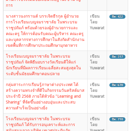
การ
นางสาวนงกรานต์ บรรเจิดธีรกุล ผู้อำนวย
เขียน
ฮิต: 422
การโรงเรียนเบญจมราชาลัย ในพระบรม
โดย
ราชูปถัมภ์ พร้อมด้วยรองผู้อำนวยการและ
Yuwarat
คณะครู ให้การต้อนรับคณะผู้บริหาร คณะครู
และบุคลากรทางการศึกษาในสังกัดสำนักงาน
เขตพื้นที่การศึกษาประถมศึกษามุกดาหาร
โรงเรียนเบญจมราชาลัย ในพระบรม
เขียน
ฮิต: 317
ราชูปถัมภ์ จัดพิธีมอบรางวัลเรียนดีให้แก่
โดย
นักเรียนที่มีผลการเรียนเฉลี่ยสะสมสูงสุดใน
Yuwarat
ระดับชั้นมัธยมศึกษาตอนปลาย
กลุ่มสาระการเรียนรู้ภาษาต่างประเทศ ได้
เขียน
ฮิต: 670
สร้างความทรงจำที่ดีในกิจกรรมวันคริสต์มาส
โดย
ประจำปี 2568 ภายใต้หัวข้อ "Learning and
Yuwarat
Sharing" ที่จัดขึ้นอย่างอบอุ่นและประสบ
ความสำเร็จเป็นอย่างยิ่ง
โรงเรียนเบญจมราชาลัย ในพระบรม
เขียน
ฮิต: 710
ราชูปถัมภ์ ได้รับการอนุเคราะห์และการ
โดย
สนับสนุนจาก บริษัท เทเวศประกันภัย
Yuwarat