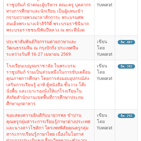
ราชูปถัมภ์ นำคณะผู้บริหาร คณะครู บุคลากร
Yuwarat
ทางการศึกษาและนักเรียน เป็นผู้แทนเข้า
กราบถวายพวงมาลาสักการะ พระบรมศพ
สมเด็จพระนางเจ้าสิริกิติ์ พระบรมราชินีนาถ
พระบรมราชชนนีพันปีหลวง ณ พระที่นั่งด
ประชาสัมพันธ์กิจกรรมค่ายภาษาและ
เขียน
ฮิต: 407
วัฒนธรรมจีน ณ กรุงปักกิ่ง ประเทศจีน
โดย
ระหว่างวันที่ 16-27 เมษายน 2569
Yuwarat
โรงเรียนเบญจมราชาลัย ในพระบรม
เขียน
ฮิต: 302
ราชูปถัมภ์ ร่วมเป็นส่วนหนึ่งในการขับเคลื่อน
โดย
คุณภาพการศึกษา โดยการส่งมอบอุปกรณ์ส่ง
Yuwarat
เสริมการเรียนรู้ อาทิ ตู้หนังสือ ชั้นวาง โต๊ะ
นั่งพื้น และเบาะรองนั่งให้แก่โรงเรียนใน
สังกัดสำนักงานเขตพื้นที่การศึกษาประถม
ศึกษามุกดาหาร
ขอแสดงความยินดีกับนายวรพล ขำปาน
เขียน
ฮิต: 292
คุณครูกลุ่มสาระการเรียนรู้ภาษาต่างประเทศ
โดย
และนางสาวโชติกา ไตรเพทพิสัยคุณครูกลุ่ม
Yuwarat
สาระการเรียนรู้ภาษาไทย เนื่องในโอกาส
ผ่านการประเมินขอเลื่อนวิทยฐานะชำนาญ