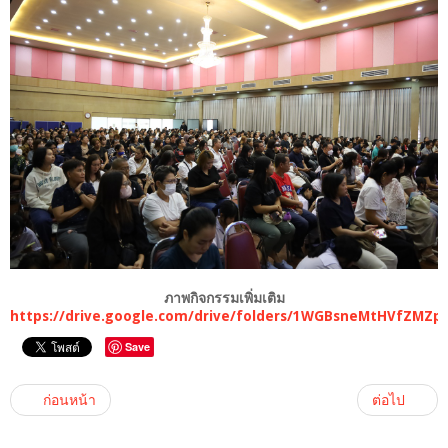
ภาพกิจกรรมเพิ่มเติม
https://drive.google.com/drive/folders/1WGBsneMtHVfZMZ
Save
ก่อนหน้า
ต่อไป