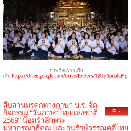
ภาพกิจกรรมเพิ่ม
เติม
https://drive.google.com/drive/folders/12Up0pcbRa
สืบสานมรดกทางภาษา บ.ร. จัด
กิจกรรม “วันภาษาไทยแห่งชาติ
2569” น้อมรำลึกพระ
มหากรุณาธิคุณ และอนุรักษ์วรรณคดีไทย