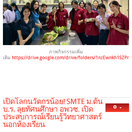
ภาพกิจกรรมเพิ่ม
เติม
https://drive.google.com/drive/folders/1nzEwnkh1SZP
เปิดโลกนวัตกรน้อย! SMTE ม.ต้น
บ.ร. ลุยทัศนศึกษา อพวช. เปิด
ประสบการณ์เรียนรู้วิทยาศาสตร์
นอกห้องเรียน