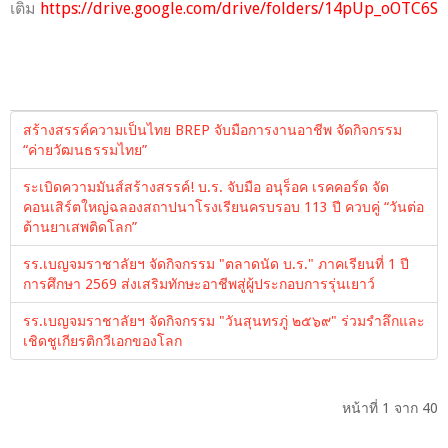
เติม
https://drive.google.com/drive/folders/14pUp_oOT
สร้างสรรค์ความเป็นไทย BREP จับมือการงานอาชีพ จัดกิจกรรม
“ค่ายวัฒนธรรมไทย”
ระเบิดความมันส์สร้างสรรค์! บ.ร. จับมือ อนุร็อค เรคคอร์ด จัด
คอนเสิร์ตใหญ่ฉลองสถาปนาโรงเรียนครบรอบ 113 ปี ควบคู่ “วันต่อ
ต้านยาเสพติดโลก”
รร.เบญจมราชาลัยฯ จัดกิจกรรม "ตลาดนัด บ.ร." ภาคเรียนที่ 1 ปี
การศึกษา 2569 ส่งเสริมทักษะอาชีพสู่ผู้ประกอบการรุ่นเยาว์
รร.เบญจมราชาลัยฯ จัดกิจกรรม "วันสุนทรภู่ ๒๕๖๙" ร่วมรำลึกและ
เชิดชูเกียรติกวีเอกของโลก
หน้าที่ 1 จาก 40
เริ่มต้น
ก่อนหน้า
1
2
3
4
5
6
7
8
9
10
ต่อไป
สุดท้าย