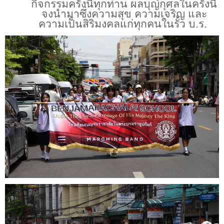
กิจกรรมครั้งนี้ทุกท่าน ผลบุญกุศลในครั้งนี้
จงนำมาซึ่งความสุข ความเจริญ และ
ความเป็นสิริมงคลแก่ทุกคนในรั้ว บ.ร.