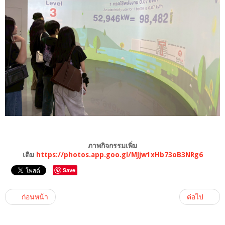
ภาพกิจกรรมเพิ่ม
เติม
https://photos.app.goo.gl/MJjw1xHb73oB3NRg6
Save
ก่อนหน้า
ต่อไป