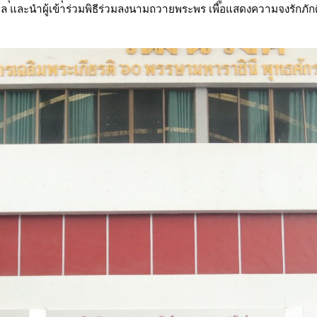
ล และนำผู้เข้าร่วมพิธีร่วมลงนามถวายพระพร เพื่อแสดงความจงรักภั