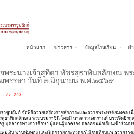
หน้าแรก
ข่าวสาร
ข้อมูลโรงเรียน
ฝ่
ด็จพระนางเจ้าสุทิดา พัชรสุธาพิมลลักษณ พร
รรษา วันที่ ๓ มิถุนายน พ.ศ.๒๕๖๙
ฮิต: 240
าชูปถัมภ์ จัดพิธีถวายเครื่องราชสักการะและถวายพระพรชัยมงคล เ
ชรสุธาพิมลลักษณ พระบรมราชินี โดยมี นางสาวนงกรานต์ บรรเจิดธีรกุล
รู บุคลากรทางการศึกษา ผู้แทนผู้ปกครอง ตลอดจนนักเรียนเข้าร่วมประ
นพุ่มเงิน พานพุ่มทอง และเปิดกรวยกระทงดอกไม้ธูปเทียนแพ ถวายราช