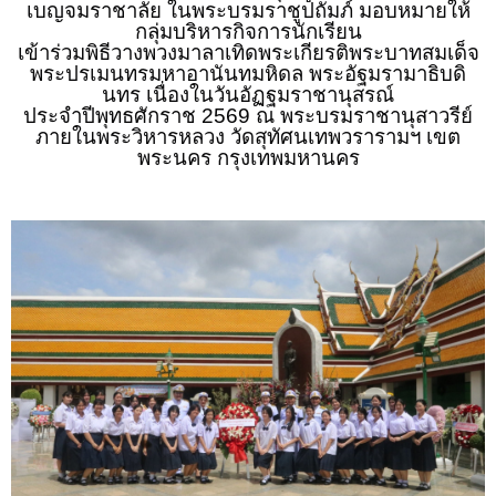
เบญจมราชาลัย ในพระบรมราชูปถัมภ์ มอบหมายให้
กลุ่มบริหารกิจการนักเรียน
เข้าร่วมพิธีวางพวงมาลาเทิดพระเกียรติพระบาทสมเด็จ
พระปรเมนทรมหาอานันทมหิดล พระอัฐมรามาธิบดิ
นทร เนื่องในวันอัฏฐมราชานุสรณ์
ประจำปีพุทธศักราช 2569 ณ พระบรมราชานุสาวรีย์
ภายในพระวิหารหลวง วัดสุทัศนเทพวรารามฯ เขต
พระนคร กรุงเทพมหานคร