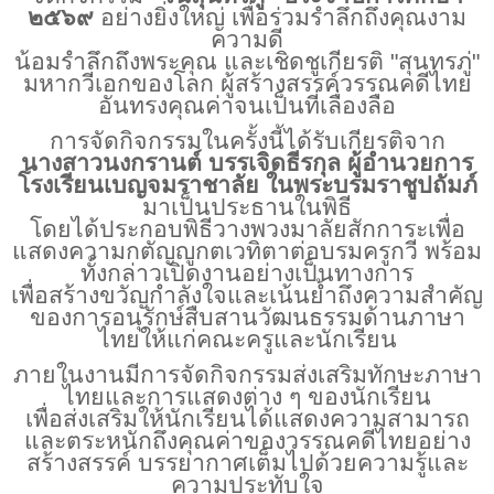
๒๕๖๙
อย่างยิ่งใหญ่ เพื่อร่วมรำลึกถึงคุณงาม
ความดี
น้อมรำลึกถึงพระคุณ และเชิดชูเกียรติ "สุนทรภู่"
มหากวีเอกของโลก ผู้สร้างสรรค์วรรณคดีไทย
อันทรงคุณค่าจนเป็นที่เลื่องลือ
การจัดกิจกรรมในครั้งนี้ได้รับเกียรติจาก
นางสาวนงกรานต์ บรรเจิดธีรกุล ผู้อำนวยการ
โรงเรียนเบญจมราชาลัย ในพระบรมราชูปถัมภ์
มาเป็นประธานในพิธี
โดยได้ประกอบพิธีวางพวงมาลัยสักการะเพื่อ
แสดงความกตัญญูกตเวทิตาต่อบรมครูกวี พร้อม
ทั้งกล่าวเปิดงานอย่างเป็นทางการ
เพื่อสร้างขวัญกำลังใจและเน้นย้ำถึงความสำคัญ
ของการอนุรักษ์สืบสานวัฒนธรรมด้านภาษา
ไทยให้แก่คณะครูและนักเรียน
ภายในงานมีการจัดกิจกรรมส่งเสริมทักษะภาษา
ไทยและการแสดงต่าง ๆ ของนักเรียน
เพื่อส่งเสริมให้นักเรียนได้แสดงความสามารถ
และตระหนักถึงคุณค่าของวรรณคดีไทยอย่าง
สร้างสรรค์ บรรยากาศเต็มไปด้วยความรู้และ
ความประทับใจ