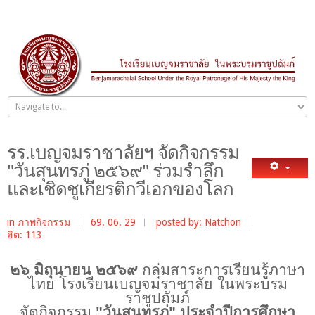
รร.เบญจมราชาลัยฯ จัดกิจกรรม
"วันสุนทรภู่ ๒๕๖๙" ร่วมรำลึก
และเชิดชูเกียรติกวีเอกของโลก
in
ภาพกิจกรรม
69. 06. 29
posted by: Natchon
ฮิต: 113
๒๖ มิถุนายน ๒๕๖๙
กลุ่มสาระการเรียนรู้ภาษา
ไทย โรงเรียนเบญจมราชาลัย ในพระบรม
ราชูปถัมภ์
จัดกิจกรรม
"
วันสุนทรภู่" ประจำปีการศึกษา