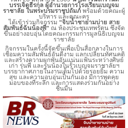
บรรเจิดธีรกุล ผู้อำนวยการโรงเรียนเบญจม
ราชาลัย ในพระบรมราชูปถัมภ์
พร้อมด้วยคณะผู้
บริหาร และคณะครู
ได้เข้าร่วมกิจกรรม
"จิบน้ำชายามบ่าย สาย
สัมพันธ์ฉันน้องพี่"
ณ ห้องประชุมเทพรัตน ซึ่งจัด
ขึ้นอย่างอบอุ่นโดยคณะกรรมการมูลนิธิเบญจม
ราชาลัย
กิจกรรมในครั้งนี้จัดขึ้นเพื่อเป็นสื่อกลางในการ
เชื่อมความสัมพันธ์อันดีงาม แลกเปลี่ยนทัศนคติ
และสร้างความผูกพันอันแน่นแฟ้นระหว่างศิษย์
เก่า รุ่นพี่ และรุ่นน้องในรั้วเบญจมราชาลัยฯ
บรรยากาศภายในงานเต็มไปด้วยรอยยิ้ม ความ
สุข และความอบอุ่นเป็นกันเอง มีการพูดคุย
มอบของที่ระลึก และการแสดงร่วมกันอย่าง
ชื่นมื่น