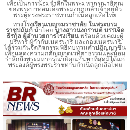
เพื่อเป็นการน้อมรำลึกในพระมหากรุณาธิคุณ
ของพระบาทสมเด็จพระมงกุฎเกล้าเจ้าอยู่หัว
พระผู้ทรงพระราชทานกำเนิดลูกเสือไทย
ทาง
โรงเรียนเบญจมราชาลัย ในพระบรม
ราชูปถัมภ์
นำโดย
นางสาวนงกรานต์ บรรเจิด
ธีรกุล ผู้อำนวยการโรงเรียน
พร้อมด้วยคณะผู้
บริหาร ผู้กำกับเนตรนารี และกองเนตรนารี
ได้ร่วมกันจัดกิจกรรมพิธีทบทวนคำปฏิญญาขึ้น
เพื่อแสดงความกตัญญูกตเวทิตาธรรมและน้อม
รำลึกถึงพระมหากรุณาธิคุณอันหาที่สุดมิได้แก่
พระองค์ผู้ทรงพระราชทานกำเนิดลูกเสือไทย