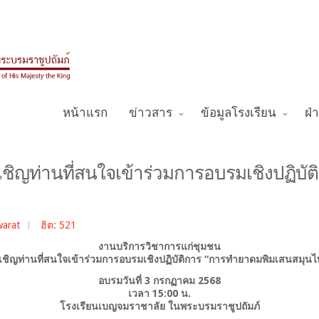
หน้าแรก
ข่าวสาร
ข้อมูลโรงเรียน
ฝ่
ชิญท่านที่สนใจเข้าร่วมการอบรมเชิงปฏิบั
warat
ฮิต: 521
งานบริการวิชาการแก่ชุมชน
เชิญท่านที่สนใจเข้าร่วมการอบรมเชิงปฏิบัติการ “การทำยาดมพิมเสนสมุนไ
อบรมวันที่ 3 กรกฏาคม 2568
เวลา 15:00 น.
โรงเรียนเบญจมราชาลัย ในพระบรมราชูปถัมภ์