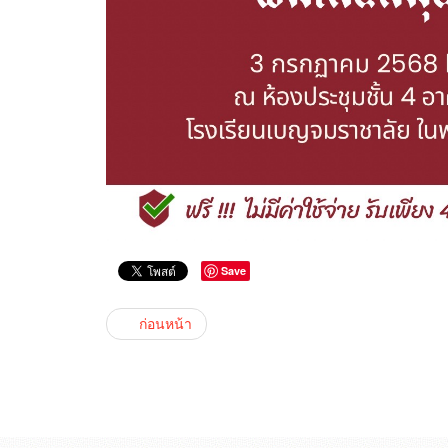
Save
ก่อนหน้า